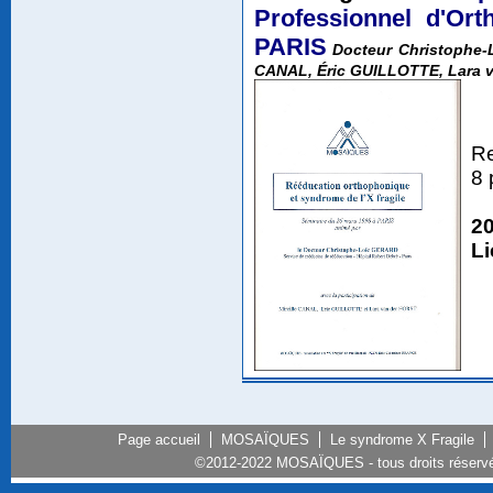
Professionnel d'Or
PARIS
Docteur Christophe-L
CANAL, Éric GUILLOTTE, Lara 
Re
8 
20
L
Page accueil
MOSAÏQUES
Le syndrome X Fragile
©2012-2022 MOSAÏQUES - tous droits réserv