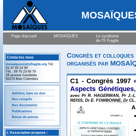
MOSAÏQUES A
Page d'accueil
MOSAÏQUES
Le syndrome
de l'X Fragile
Congrès et colloques
Contactez nous
organisés par MOSA
mosaiques(at)xfragile.org
Tél. :
01 47 60 24 99
Tél. : 09 75 23 66 79
28 avenue Gambetta
92270 Bois-Colombes
C1 - Congrès 1997
Aspects Génétiques,
Adhérer, faire un don
avec Pr R. HAGERMAN, Pr J.-L
Nos congrès
REISS, Dr E. FOMBONNE, Dr CL
Nos documents
A
Publications
Revue de presse
L'Association propose :